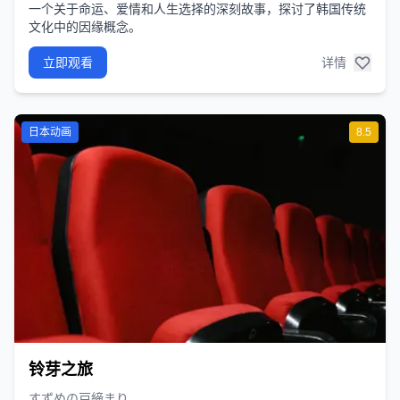
一个关于命运、爱情和人生选择的深刻故事，探讨了韩国传统
文化中的因缘概念。
立即观看
详情
日本动画
8.5
铃芽之旅
すずめの戸締まり