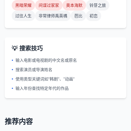
黑暗荣耀
间谍过家家
奥本海默
铃芽之旅
过往人生
非常律师禹英禑
芭比
初恋
💡 搜索技巧
•
输入电影或电视剧的中文名或原名
•
搜索演员或导演姓名
•
使用类型关键词如"韩剧"、"动画"
•
输入年份查找特定年代的作品
推荐内容