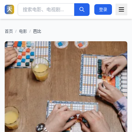
天
登录
首页
/
电影
/
芭比